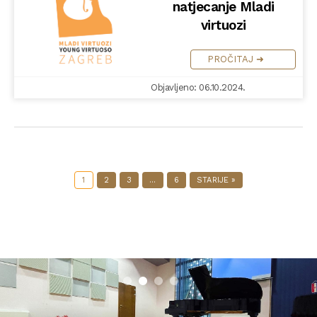
natjecanje Mladi
virtuozi
PROČITAJ ➜
Objavljeno: 06.10.2024.
1
2
3
…
6
STARIJE »