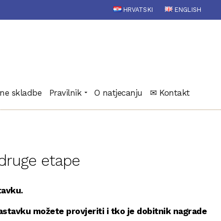
HRVATSKI
ENGLISH
ne skladbe
Pravilnik
O natjecanju
✉ Kontakt
 druge etape
tavku.
astavku možete provjeriti i tko je dobitnik nagrade